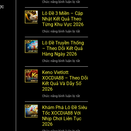
Phá
Chức năng bình luận bị tắt
ở
ợc
Slot
Ăn
Chủ
Khế
Lô Đề 3 Miền – Cập
Đề
Trả
Nhật Kết Quả Theo
Cổ
Vàng
Từng Khu Vực 2026
Đại
–
Chức năng bình luận bị tắt
Hấp
ở
Trải
Dẫn
Lô
Nghiệm
2026
Đề
Slot
Lô Đề Truyền Thống
3
Dân
– Theo Dõi Kết Quả
Miền
Gian
Hàng Ngày 2026
–
Hình
Chức năng bình luận bị tắt
ở
Cập
Ảnh
Lô
Nhật
Sinh
Đề
Kết
Keno Vietlott
Động
Truyền
Quả
XOCDIA88 – Theo Dõi
Thống
Theo
Kết Quả Và Dãy Số
–
Từng
2026
Theo
Khu
Dõi
Chức năng bình luận bị tắt
Vực
ở
Kết
2026
Keno
Quả
Vietlott
Khám Phá Lô Đề Siêu
Hàng
XOCDIA88
Tốc XOCDIA88 Với
Ngày
–
Nhịp Chơi Liên Tục
2026
Theo
2026
Dõi
Kết