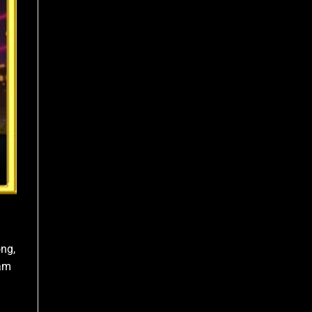
ng,
hầm