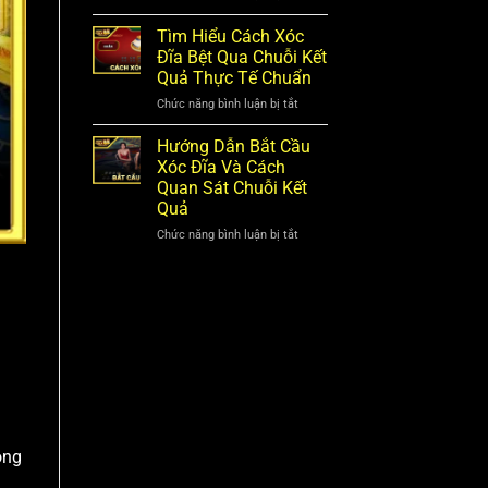
Xóc
Nghiệm
Đĩa
Nhanh
Tìm Hiểu Cách Xóc
Vương
Và
Đĩa Bệt Qua Chuỗi Kết
Giả
Theo
Quả Thực Tế Chuẩn
–
Dõi
Chức năng bình luận bị tắt
ở
Trải
Kết
Tìm
Nghiệm
Quả
Hiểu
Đặt
Hướng Dẫn Bắt Cầu
Cách
Cược
Xóc Đĩa Và Cách
Xóc
Nhanh
Quan Sát Chuỗi Kết
Đĩa
Và
Quả
Bệt
Dễ
Qua
Chức năng bình luận bị tắt
ở
Chuỗi
Hướng
Kết
Dẫn
Quả
Bắt
Thực
Cầu
Tế
Xóc
Chuẩn
Đĩa
Và
Cách
Quan
Sát
Chuỗi
ộng
Kết
Quả