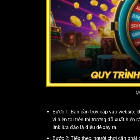
Qu
Bước 1: Bạn cần truy cập vào website c
vì hiện tại trên thị trường đã xuất hiệ
link lừa đảo là điều dễ xảy ra.
Bước 2: Tiếp theo, người chơi cần phả