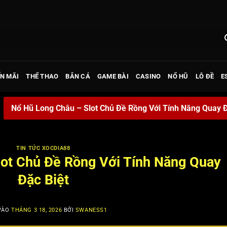
N MÃI
THỂ THAO
BẮN CÁ
GAME BÀI
CASINO
NỔ HŨ
LÔ ĐỀ
E
Nổ Hũ Long Châu – Slot Chủ Đề Rồng Với Tính Năng Quay Đ
TIN TỨC XOCDIA88
ot Chủ Đề Rồng Với Tính Năng Quay
Đặc Biệt
VÀO
THÁNG 3 18, 2026
BỞI
SWANESS1