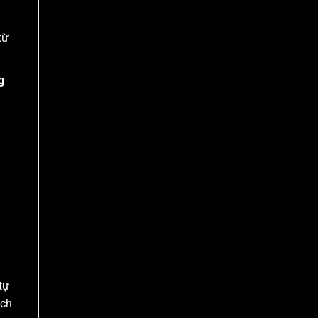
từ
g
tự
ách