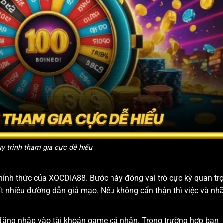
y trình tham gia cực dễ hiểu
hính thức của XOCDIA88. Bước này đóng vai trò cực kỳ quan trọ
n rất nhiều đường dẫn giả mạo. Nếu không cẩn thận thì việc và n
i đăng nhập vào tài khoản game cá nhân. Trong trường hợp bạn