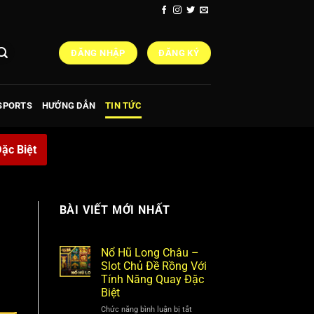
ĐĂNG NHẬP
ĐĂNG KÝ
SPORTS
HƯỚNG DẪN
TIN TỨC
ặc Biệt
BÀI VIẾT MỚI NHẤT
Nổ Hũ Long Châu –
Slot Chủ Đề Rồng Với
Tính Năng Quay Đặc
Biệt
Chức năng bình luận bị tắt
ở