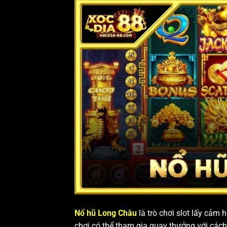
Nổ hũ Long Châu
là trò chơi slot lấy cảm 
chơi có thể tham gia quay thưởng với cách