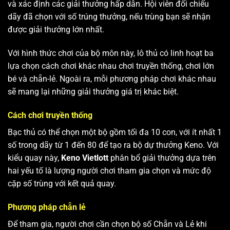
và xác định các giải thưởng hấp dẫn. Hội viên đối chiếu
dãy đã chọn với số trúng thưởng, nếu trùng bạn sẽ nhận
được giải thưởng lớn nhất.
Với hình thức chơi của bộ môn này, lô thủ có linh hoạt ba
lựa chọn cách chơi khác nhau chơi truyền thống, chơi lớn
bé và chẵn-lẻ. Ngoài ra, mỗi phương pháp chơi khác nhau
sẽ mang lại những giải thưởng giá trị khác biệt.
Cách chơi truyền thống
Bạc thủ có thể chọn một bộ gồm tối đa 10 con, với ít nhất 1
số trong dãy từ 1 đến 80 để tạo ra bộ dự thưởng Keno. Với
kiểu quay này,
Keno Vietlott
phân bổ giải thưởng dựa trên
hai yếu tố là lượng người chơi tham gia chọn và mức độ
cặp số trùng với kết quả quay.
Phương pháp chẵn lẻ
Để tham gia, người chơi cần chọn bộ số Chẵn và Lẻ khi