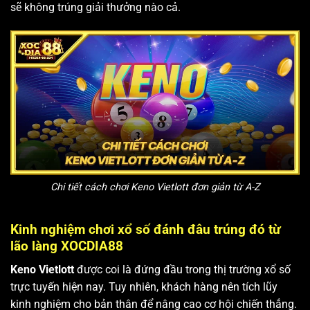
sẽ không trúng giải thưởng nào cả.
Chi tiết cách chơi Keno Vietlott đơn giản từ A-Z
Kinh nghiệm chơi xổ số đánh đâu trúng đó từ
lão làng XOCDIA88
Keno Vietlott
được coi là đứng đầu trong thị trường xổ số
trực tuyến hiện nay. Tuy nhiên, khách hàng nên tích lũy
kinh nghiệm cho bản thân để nâng cao cơ hội chiến thắng.