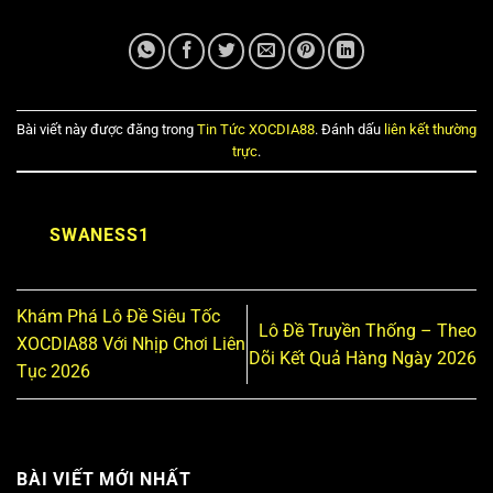
Bài viết này được đăng trong
Tin Tức XOCDIA88
. Đánh dấu
liên kết thường
trực
.
SWANESS1
Khám Phá Lô Đề Siêu Tốc
Lô Đề Truyền Thống – Theo
XOCDIA88 Với Nhịp Chơi Liên
Dõi Kết Quả Hàng Ngày 2026
Tục 2026
BÀI VIẾT MỚI NHẤT