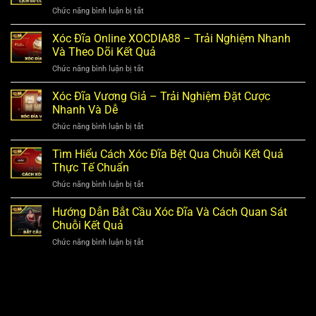
XOCDIA88
Nhịp
Chức năng bình luận bị tắt
ở
–
Chơi
Lịch
Các
Liên
Sử
Xóc Đĩa Online XOCDIA88 – Trải Nghiệm Nhanh
Cửa
Tục
Xóc
Cược
Và Theo Dõi Kết Quả
2026
Đĩa
Và
Chức năng bình luận bị tắt
ở
XOCDIA88
Cách
Xóc
–
Nhận
Đĩa
Xóc Đĩa Vương Giả – Trải Nghiệm Đặt Cược
Theo
Biết
Online
Dõi
Nhanh Và Dễ
2026
XOCDIA88
Kết
Chức năng bình luận bị tắt
ở
–
Quả
Xóc
Trải
Các
Đĩa
Tìm Hiểu Cách Xóc Đĩa Bệt Qua Chuỗi Kết Quả
Nghiệm
Phiên
Vương
Nhanh
Thực Tế Chuẩn
2026
Giả
Và
Chức năng bình luận bị tắt
ở
–
Theo
Tìm
Trải
Dõi
Hiểu
Hướng Dẫn Bắt Cầu Xóc Đĩa Và Cách Quan Sát
Nghiệm
Kết
Cách
Đặt
Chuỗi Kết Quả
Quả
Xóc
Cược
Chức năng bình luận bị tắt
ở
Đĩa
Nhanh
Hướng
Bệt
Và
Dẫn
Qua
Dễ
Bắt
Chuỗi
Cầu
Kết
Xóc
Quả
Đĩa