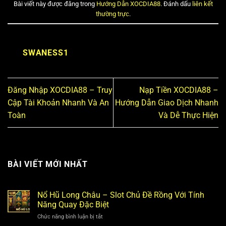
Bài viết này được đăng trong
Hướng Dẫn XOCDIA88
. Đánh dấu
liên kết
thường trực
.
SWANESS1
Đăng Nhập XOCDIA88 – Truy
Nạp Tiền XOCDIA88 –
Cập Tài Khoản Nhanh Và An
Hướng Dẫn Giao Dịch Nhanh
Toàn
Và Dễ Thực Hiện
BÀI VIẾT MỚI NHẤT
Nổ Hũ Long Châu – Slot Chủ Đề Rồng Với Tính
Năng Quay Đặc Biệt
Chức năng bình luận bị tắt
ở
Nổ