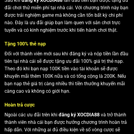
Sau khi
đăng ký XOCDIA88
lần đầu tiên bạn được tặng ưu
đãi chơi thử miễn phí tại nhà cái. Với chương trình này bạn
được trải nghiệm game mà không cần tốn bất kỳ chi phí
nào. Đây là ưu đãi giúp bạn làm quen với sân chơi trực
tuyến và có kinh nghiệm trước khi tiến hành chơi thật.
Tặng 100% thẻ nạp
Đối với thành viên mới sau khi đăng ký và nộp tiền lần đầu
tiên tại nhà cái sẽ được tặng ưu đãi 100% giá trị thẻ nạp.
Theo đó khi bạn nạp 100K tiền vào tài khoản sẽ được
khuyến mãi thêm 100K nữa và có tổng cộng là 200K. Nếu
bạn nạp thẻ giá trị càng nhiều thì tiền thưởng khuyến mãi
càng cao và không có giới hạn.
Hoàn trả cược
Ngoài các ưu đãi trên khi
đăng ký XOCDIA88
và trở thành
thành viên nhà cái bạn được hưởng chương trình hoàn trả
hấp dẫn. Với những ai đủ điều kiện về số vòng cược sẽ