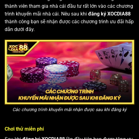
thành viên tham gia nhà cái đầu tư rất lớn vào các chương
trình khuyến mãi nhà cái. Nêu sau khi
đăng ký XOCDIA88
thành công bạn sẽ nhận được các chương trình ưu đãi hấp
dẫn dưới đây.
Các chương trình khuyến mãi nhận được sau khi đăng ký
Chơi thử miễn phí