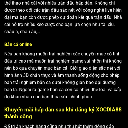
thể thao nhà cái với nhiều trận đấu hấp dẫn. Không chỉ
được theo dõi các trận đấu sắc nét với công nghệ live hiện
đại mà bạn còn được phép dự đoán kết quả trận đấu. Nhà
cái hỗ trợ nhiều kèo cược cho bạn lựa chọn như tài xỉu,
châu á, châu âu,…
Bắn cá online
Nếu bạn không muốn trải nghiệm các chuyên mục có tính
đấu trí cao mà muốn trải nghiệm game vui nhộn thì không
nên bỏ qua chuyên mục bắn cá. Giới giao diện sắc nét với
hình ảnh 3D chân thực và âm thanh sống động cho phép
bạn trải nghiệm bắn cá dưới không gian bao đại dương
bao la. Ngoài ra game bắn cá còn có nhiều thể loại và cấp
độ khác nhau cho bạn thỏa sức chinh phục.
Khuyến mãi hấp dẫn sau khi đăng ký XOCDIA88
thành công
Để tri ân khách hàng cũng như thu hút thêm đông đảo