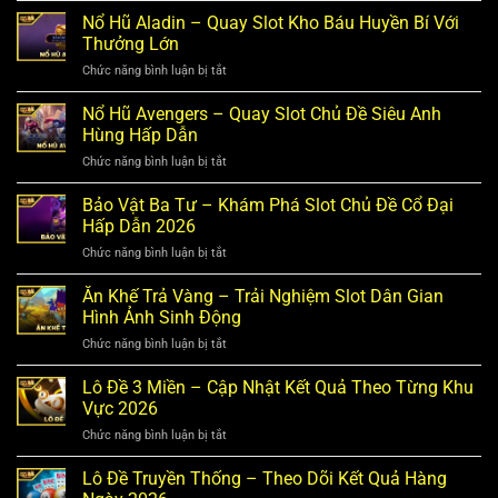
Hũ
Nổ Hũ Aladin – Quay Slot Kho Báu Huyền Bí Với
Long
Thưởng Lớn
Châu
Chức năng bình luận bị tắt
ở
–
Nổ
Slot
Hũ
Nổ Hũ Avengers – Quay Slot Chủ Đề Siêu Anh
Chủ
Aladin
Đề
Hùng Hấp Dẫn
–
Rồng
Chức năng bình luận bị tắt
ở
Quay
Với
Nổ
Slot
Tính
Hũ
Bảo Vật Ba Tư – Khám Phá Slot Chủ Đề Cổ Đại
Kho
Năng
Avengers
Báu
Hấp Dẫn 2026
Quay
–
Huyền
Đặc
Chức năng bình luận bị tắt
ở
Quay
Bí
Biệt
Bảo
Slot
Với
Vật
Ăn Khế Trả Vàng – Trải Nghiệm Slot Dân Gian
Chủ
Thưởng
Ba
Đề
Hình Ảnh Sinh Động
Lớn
Tư
Siêu
Chức năng bình luận bị tắt
ở
–
Anh
Ăn
Khám
Hùng
Khế
Lô Đề 3 Miền – Cập Nhật Kết Quả Theo Từng Khu
Phá
Hấp
Trả
Slot
Vực 2026
Dẫn
Vàng
Chủ
Chức năng bình luận bị tắt
ở
–
Đề
Lô
Trải
Cổ
Đề
Lô Đề Truyền Thống – Theo Dõi Kết Quả Hàng
Nghiệm
Đại
3
Slot