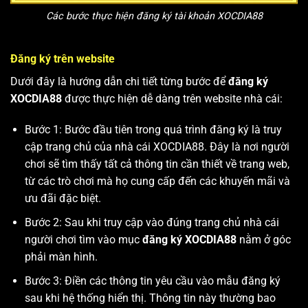
Các bước thực hiện đăng ký tài khoản XOCDIA88
Đăng ký trên website
Dưới đây là hướng dẫn chi tiết từng bước để
đăng ký
XOCDIA88
được thực hiện dễ dàng trên website nhà cái:
Bước 1: Bước đầu tiên trong quá trình đăng ký là truy
cập trang chủ của nhà cái XOCDIA88. Đây là nơi người
chơi sẽ tìm thấy tất cả thông tin cần thiết về trang web,
từ các trò chơi mà họ cung cấp đến các khuyến mãi và
ưu đãi đặc biệt.
Bước 2: Sau khi truy cập vào đúng trang chủ nhà cái
người chơi tìm vào mục
đăng ký XOCDIA88
nằm ở góc
phải màn hình.
Bước 3: Điền các thông tin yêu cầu vào mẫu đăng ký
sau khi hệ thống hiển thị. Thông tin này thường bao