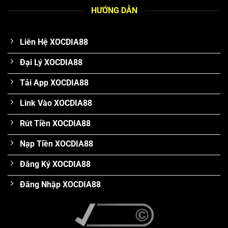
HƯỚNG DẪN
Liên Hệ XOCDIA88
Đại Lý XOCDIA88
Tải App XOCDIA88
Link Vào XOCDIA88
Rút Tiền XOCDIA88
Nạp Tiền XOCDIA88
Đăng Ký XOCDIA88
Đăng Nhập XOCDIA88