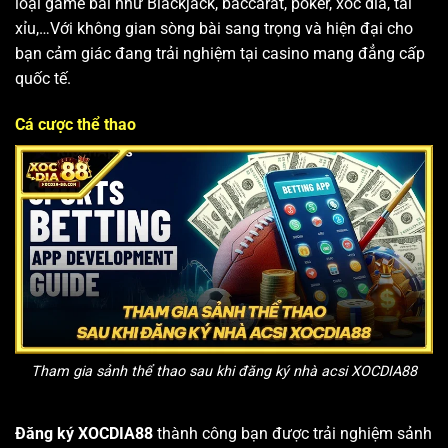
loại game bài như Blackjack, baccarat, poker, xóc dĩa, tài
xỉu,…Với không gian sòng bài sang trọng và hiện đại cho
bạn cảm giác đang trải nghiệm tại casino mang đẳng cấp
quốc tế.
Cá cược thể thao
Tham gia sảnh thể thao sau khi đăng ký nhà acsi XOCDIA88
Đăng ký XOCDIA88
thành công bạn được trải nghiệm sảnh