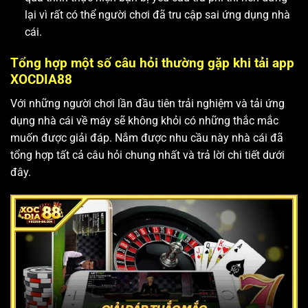
lại vì rất có thể người chơi đã tru cập sai ứng dụng nhà
cái.
Tổng hợp một số câu hỏi thường gặp khi tải app
XOCDIA88
Với những người chơi lần đầu tiên trải nghiệm và tải ứng
dụng nhà cái về máy sẽ không khỏi có những thắc mắc
muốn được giải đáp. Nắm được nhu cầu này nhà cái đã
tổng hợp tất cả câu hỏi chung nhất và trả lời chi tiết dưới
đây.