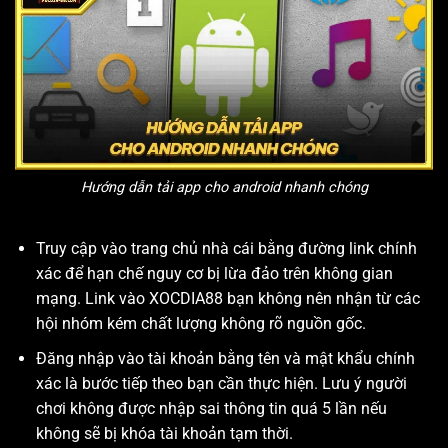
Hướng dẫn tải app cho android nhanh chóng
Truy cập vào trang chủ nhà cái bằng đường link chính
xác để hạn chế nguy cơ bị lừa đảo trên không gian
mạng. Link vào XOCDIA88 bạn không nên nhận từ các
hội nhóm kém chất lượng không rõ nguồn gốc.
Đăng nhập vào tài khoản bằng tên và mật khẩu chính
xác là bước tiếp theo bạn cần thực hiện. Lưu ý người
chơi không được nhập sai thông tin quá 5 lần nếu
không sẽ bị khóa tài khoản tạm thời.