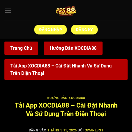
Bỏ
qua
nội
dung
ĐĂNG NHẬP
ĐĂNG KÝ
Trang Chủ
Hướng Dẫn XOCDIA88
Tải App XOCDIA88 – Cài Đặt Nhanh Và Sử Dụng
Trên Điện Thoại
HƯỚNG DẪN XOCDIA88
Tải App XOCDIA88 – Cài Đặt Nhanh
Và Sử Dụng Trên Điện Thoại
ĐĂNG VÀO
THÁNG 3 13, 2026
BỞI
SWANESS1