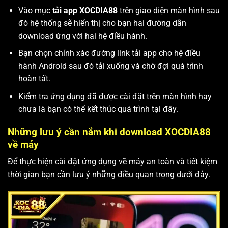
Vào mục
tải app XOCDIA88
trên giao diện màn hình sau
đó hệ thống sẽ hiển thị cho bạn hai đường dẫn
download ứng với hai hệ điều hành.
Bạn chọn chính xác đường link tải app cho hệ điều
hành Android sau đó tải xuống và chờ đợi quá trình
hoàn tất.
Kiểm tra ứng dụng đã được cài đặt trên màn hình hay
chưa là bạn có thể kết thúc quá trình tại đây.
Những lưu ý cần nắm khi download XOCDIA88
về máy
Để thực hiện cài đặt ứng dụng về máy an toàn và tiết kiệm
thời gian bạn cần lưu ý những điều quan trọng dưới đây.