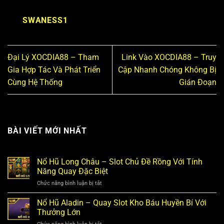
SWANESS1
Đại Lý XOCDIA88 – Tham
Link Vào XOCDIA88 – Truy
Gia Hợp Tác Và Phát Triển
Cập Nhanh Chóng Không Bị
Cùng Hệ Thống
Gián Đoạn
BÀI VIẾT MỚI NHẤT
Nổ Hũ Long Châu – Slot Chủ Đề Rồng Với Tính
Năng Quay Đặc Biệt
Chức năng bình luận bị tắt
ở
Nổ
Hũ
Nổ Hũ Aladin – Quay Slot Kho Báu Huyền Bí Với
Long
Thưởng Lớn
Châu