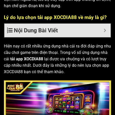
hạn chế gián đoạn khi sử dụng.
Lý do lựa chọn tải app XOCDIA88 về máy là gì?
Nội Dung Bài Viết
Hiện nay có rất nhiều ứng dụng nhà cái ra đời đáp ứng nhu
cầu chơi game trên điện thoại. Trong vố số ứng dụng nhà
cái
tải app XOCDIA88
lại được ưa chuộng và có lượt truy
cập nhiều nhất. Dưới đây là những lý do nên lựa chọn app
XOCDIA88 bạn có thể tham khảo.