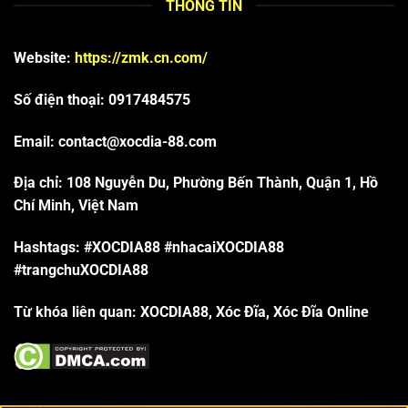
THÔNG TIN
Website:
https://zmk.cn.com/
Số điện thoại: 0917484575
Email:
contact@xocdia-88.com
Địa chỉ: 108 Nguyễn Du, Phường Bến Thành, Quận 1, Hồ
Chí Minh, Việt Nam
Hashtags: #XOCDIA88 #nhacaiXOCDIA88
#trangchuXOCDIA88
Từ khóa liên quan: XOCDIA88, Xóc Đĩa, Xóc Đĩa Online