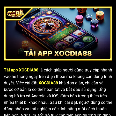
Tải app XOCDIA88
là cách giúp người dùng truy cập nhanh
vào hệ thống ngay trên điện thoại mà không cần dùng trình
duyệt. Việc cài đặt
XOCDIA88
khá đơn giản, chỉ cần vài
bước cơ bản là có thể hoàn tất và bắt đầu sử dụng. Ứng
dụng hỗ trợ cả Android và iOS, đảm bảo tương thích trên
nhiều thiết bị khác nhau. Sau khi cài đặt, người dùng có thể
đăng nhập và trải nghiệm các tính năng một cách thuận
tiện hơn. Ngoài ra, tốc độ truy cập trên app thường ổn định,