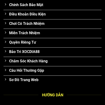
Chính Sách Bảo Mật
Điều Khoản Điều Kiện
Chơi Có Trách Nhiệm
Miễn Trách Nhiệm
Quyền Riêng Tư
Bảo Trì XOCDIA88
Chăm Sóc Khách Hàng
Câu Hỏi Thường Gặp
Sơ Đồ Trang Web
HƯỚNG DẪN