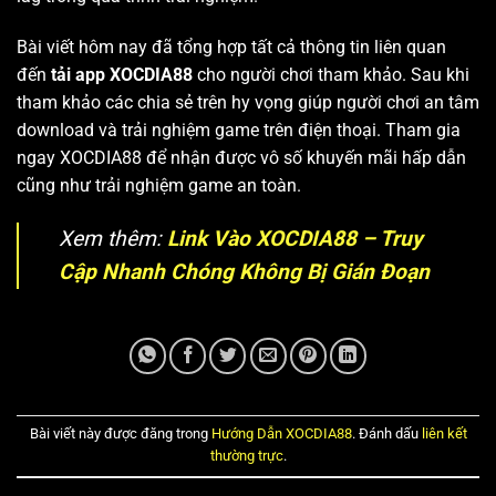
Bài viết hôm nay đã tổng hợp tất cả thông tin liên quan
đến
tải app XOCDIA88
cho người chơi tham khảo. Sau khi
tham khảo các chia sẻ trên hy vọng giúp người chơi an tâm
download và trải nghiệm game trên điện thoại. Tham gia
ngay XOCDIA88 để nhận được vô số khuyến mãi hấp dẫn
cũng như trải nghiệm game an toàn.
Xem thêm:
Link Vào XOCDIA88 – Truy
Cập Nhanh Chóng Không Bị Gián Đoạn
Bài viết này được đăng trong
Hướng Dẫn XOCDIA88
. Đánh dấu
liên kết
thường trực
.