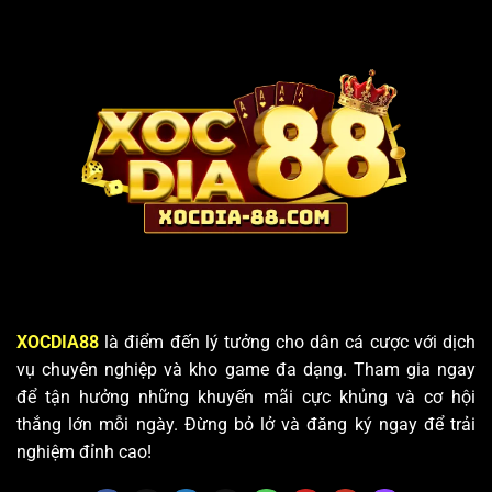
XOCDIA88
là điểm đến lý tưởng cho dân cá cược với dịch
vụ chuyên nghiệp và kho game đa dạng. Tham gia ngay
để tận hưởng những khuyến mãi cực khủng và cơ hội
thắng lớn mỗi ngày. Đừng bỏ lở và đăng ký ngay để trải
nghiệm đỉnh cao!