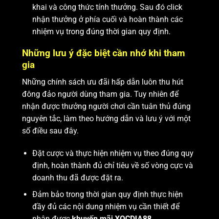
khai và công thức tính thưởng. Sau đó click
nhận thưởng ở phía cuối và hoàn thành các
nhiệm vụ trong đúng thời gian quy định.
Những lưu ý đặc biệt cần nhớ khi tham
gia
Những chính sách ưu đãi hấp dẫn luôn thu hút
đông đảo người dùng tham gia. Tuy nhiên để
nhận được thưởng người chơi cần tuân thủ đúng
nguyên tắc, làm theo hướng dẫn và lưu ý với một
số điều sau đây.
Đặt cược và thực hiện nhiệm vụ theo đúng quy
định, hoàn thành đủ chỉ tiêu về số vòng cực và
doanh thu đã được đặt ra.
Đảm bảo trong thời gian quy định thực hiện
đầy đủ các nội dung nhiệm vụ cần thiết để
nhận được
khuyến mãi XOCDIA88.