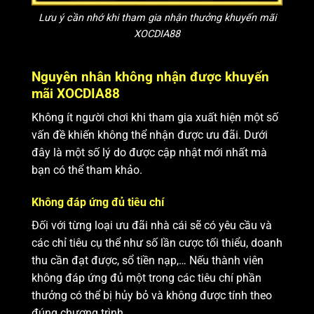
Lưu ý cần nhớ khi tham gia nhận thưởng khuyến mãi
XOCDIA88
Nguyên nhân không nhận được khuyến
mãi XOCDIA88
Không ít người chơi khi tham gia xuất hiện một số
vấn đề khiến không thể nhận được ưu đãi. Dưới
đây là một số lý do được cập nhật mới nhất mà
bạn có thể tham khảo.
Không đáp ứng đủ tiêu chí
Đối với từng loại ưu đãi nhà cái sẽ có yêu cầu và
các chỉ tiêu cụ thể như số lần cược tối thiểu, doanh
thu cần đạt được, sổ tiền nạp,… Nếu thành viên
không đáp ứng đủ một trong các tiêu chí phần
thưởng có thể bị hủy bỏ và không được tính theo
đúng chương trình.