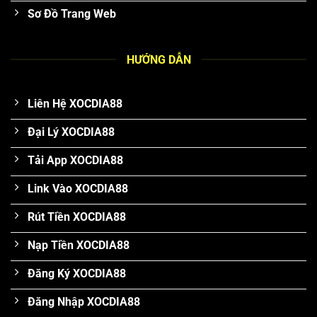
Sơ Đồ Trang Web
HƯỚNG DẪN
Liên Hệ XOCDIA88
Đại Lý XOCDIA88
Tải App XOCDIA88
Link Vào XOCDIA88
Rút Tiền XOCDIA88
Nạp Tiền XOCDIA88
Đăng Ký XOCDIA88
Đăng Nhập XOCDIA88