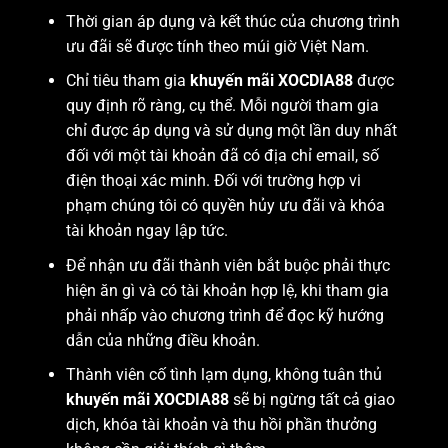
Thời gian áp dụng và kết thúc của chương trình
ưu đãi sẽ được tính theo múi giờ Việt Nam.
Chỉ tiêu tham gia
khuyến mãi
XOCDIA88
được
quy định rõ ràng, cụ thể. Mỗi người tham gia
chỉ được áp dụng và sử dụng một lần duy nhất
đối với một tài khoản đã có địa chỉ email, số
điện thoại xác minh. Đối với trường hợp vi
phạm chúng tôi có quyền hủy ưu đãi và khóa
tài khoản ngay lập tức.
Để nhận ưu đãi thành viên bắt buộc phải thực
hiện ăn gì và có tài khoản hợp lệ, khi tham gia
phải nhấp vào chương trình để đọc kỹ hướng
dẫn của những điều khoản.
Thành viên cố tình lạm dụng, không tuân thủ
khuyến mãi XOCDIA88
sẽ bị ngừng tất cả giao
dịch, khóa tài khoản và thu hồi phần thưởng