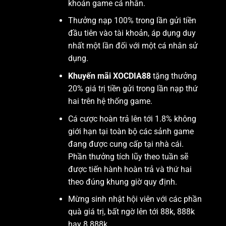
khoản game cá nhân.
Thưởng nạp 100% trong lần gửi tiền
đầu tiên vào tài khoản, áp dụng duy
nhất một lần đối với một cá nhân sử
dụng.
Khuyến mãi
XOCDIA88
tặng thưởng
20% giá trị tiền gửi trong lần nạp thứ
hai trên hệ thống game.
Cá cược hoàn trả lên tới 1.8% không
giới hạn tại toàn bộ các sảnh game
đang được cung cấp tại nhà cái.
Phần thưởng tích lũy theo tuần sẽ
được tiến hành hoàn trả và thứ hai
theo đúng khung giờ quy định.
Mừng sinh nhật hội viên với các phần
quà giá trị, bất ngờ lên tới 88k, 888k
hay 8.888k.