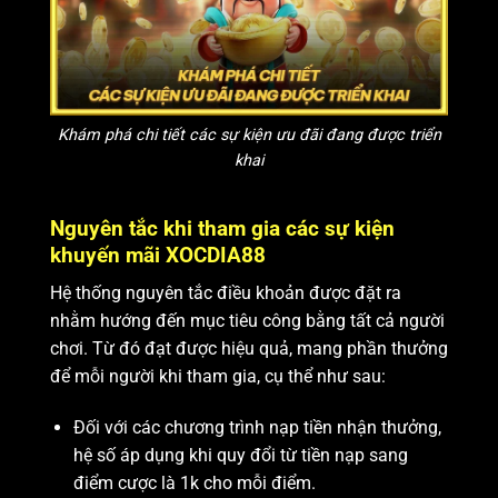
Khám phá chi tiết các sự kiện ưu đãi đang được triển
khai
Nguyên tắc khi tham gia các sự kiện
khuyến mãi XOCDIA88
Hệ thống nguyên tắc điều khoản được đặt ra
nhằm hướng đến mục tiêu công bằng tất cả người
chơi. Từ đó đạt được hiệu quả, mang phần thưởng
để mỗi người khi tham gia, cụ thể như sau:
Đối với các chương trình nạp tiền nhận thưởng,
hệ số áp dụng khi quy đổi từ tiền nạp sang
điểm cược là 1k cho mỗi điểm.