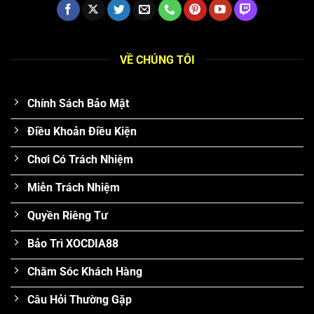
VỀ CHÚNG TÔI
Chính Sách Bảo Mật
Điều Khoản Điều Kiện
Chơi Có Trách Nhiệm
Miễn Trách Nhiệm
Quyền Riêng Tư
Bảo Trì XOCDIA88
Chăm Sóc Khách Hàng
Câu Hỏi Thường Gặp