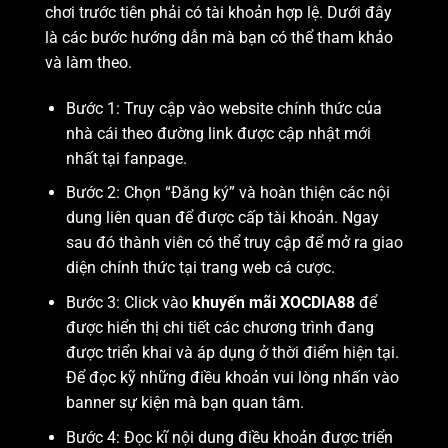
chơi trước tiên phải có tài khoản hợp lệ. Dưới đây
là các bước hướng dẫn mà bạn có thể tham khảo
và làm theo.
Bước 1: Truy cập vào website chính thức của
nhà cái theo đường link được cập nhật mới
nhất tại fanpage.
Bước 2: Chọn “Đăng ký” và hoàn thiện các nội
dung liên quan để được cấp tài khoản. Ngay
sau đó thành viên có thể truy cập để mở ra giao
diện chính thức tại trang web cá cược.
Bước 3: Click vào
khuyến mãi XOCDIA88
để
được hiển thị chi tiết các chương trình đang
được triển khai và áp dụng ở thời điểm hiện tại.
Để đọc kỹ những điều khoản vui lòng nhấn vào
banner sự kiện mà bạn quan tâm.
Bước 4: Đọc kĩ nội dung điều khoản được triển