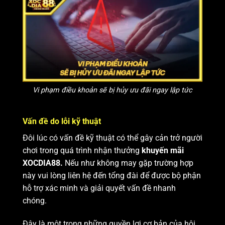
Vi phạm điều khoản sẽ bị hủy ưu đãi ngay lập tức
Vấn đề do lỗi kỹ thuật
Đôi lúc có vấn đề kỹ thuật có thể gây cản trở người
chơi trong quá trình nhận thưởng
khuyến mãi
XOCDIA88.
Nếu như không may gặp trường hợp
này vui lòng liên hệ đến tổng đài để được bộ phận
hỗ trợ xác minh và giải quyết vấn đề nhanh
chóng.
Đây là một trong những quyền lợi cơ bản của hội