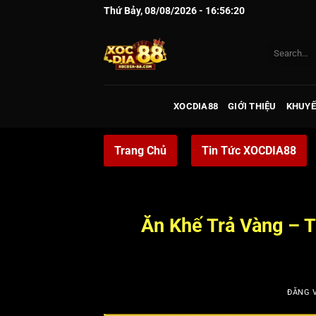
Bỏ
Thứ Bảy, 08/08/2026 - 16:56:22
qua
nội
dung
XOCDIA88
GIỚI THIỆU
KHUYẾ
Trang Chủ
Tin Tức XOCDIA88
Ăn Khế Trả Vàng – T
ĐĂNG 