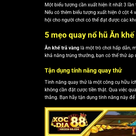
Một biểu tượng cần xuất hiện ít nhất 3 lần 
Nếu có thêm biểu tượng xuất hiện ở cột 4 v
hội cho người chơi có thể đạt được các kh
5 mẹo quay nổ hũ Ăn khế 
Ăn khế trả vàng
là một trò chơi hấp dẫn, 
khả năng trúng thưởng, bạn có thể thử áp
Tận dụng tính năng quay thử
Tính năng quay thử là một công cụ hữu ích
không cần đặt cược tiền thật. Qua việc qua
thắng. Bạn hãy tận dụng tính năng này để c