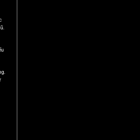
c
ũ.
ểu
ng.
ự