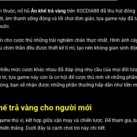
ớc đó
n thuộc, nổ hũ
Ăn khế trả vàng
trên XOCDIA88 đã thu hút đông
t, âm thanh sống động và lối chơi đơn giản, tựa game này đã t
huộc.
 cho cược thủ những trải nghiệm chân thực nhất. Hình ảnh câ
ú chim thần đều được thiết kế tỉ mỉ, tạo nên không gian sinh độ
 nhiều mức cược khác nhau đã đáp ứng nhu cầu của mọi đối tư
 trí, tựa game này còn là cơ hội để cược thủ rinh về những phầ
h công, bạn sẽ nhận được những phần thưởng hấp dẫn như tiền 
hế trả vàng cho người mới
ame thú vị, kết hợp giữa vận may và chiến lược. Để tham gia, 
hiến thắng. Dưới đây là cách chơi trò này chi tiết: