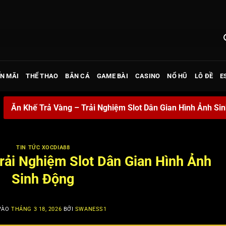
N MÃI
THỂ THAO
BẮN CÁ
GAME BÀI
CASINO
NỔ HŨ
LÔ ĐỀ
E
Ăn Khế Trả Vàng – Trải Nghiệm Slot Dân Gian Hình Ảnh Si
TIN TỨC XOCDIA88
rải Nghiệm Slot Dân Gian Hình Ảnh
Sinh Động
VÀO
THÁNG 3 18, 2026
BỞI
SWANESS1