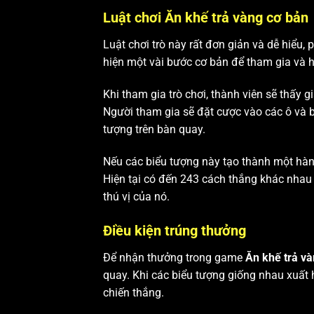
Luật chơi Ăn khế trả vàng cơ bản
Luật chơi trò này rất đơn giản và dễ hiểu
hiện một vài bước cơ bản để tham gia và h
Khi tham gia trò chơi, thành viên sẽ thấy 
Người tham gia sẽ đặt cược vào các ô và b
tượng trên bàn quay.
Nếu các biểu tượng này tạo thành một hàn
Hiện tại có đến 243 cách thắng khác nhau t
thú vị của nó.
Điều kiện trúng thưởng
Để nhận thưởng trong game
Ăn khế trả v
quay. Khi các biểu tượng giống nhau xuất hi
chiến thắng.