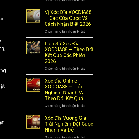
Chức năng bình luận bị tắt
ở
Quả
Khám
Và
Phá
Vị Xóc Đĩa XOCDIA88
Dãy
Lô
– Các Cửa Cược Và
ái
Số
Đề
Cách Nhận Biết 2026
2026
Siêu
Chức năng bình luận bị tắt
ở
Tốc
Vị
XOCDIA88
y
Xóc
Với
Lịch Sử Xóc Đĩa
Đĩa
ng,
Nhịp
XOCDIA88 – Theo Dõi
XOCDIA88
Chơi
Kết Quả Các Phiên
–
Liên
2026
Các
Tục
Cửa
Chức năng bình luận bị tắt
2026
ở
ợng
Cược
Lịch
n
Và
Sử
Xóc Đĩa Online
Cách
Xóc
mặt
XOCDIA88 – Trải
Nhận
Đĩa
Nghiệm Nhanh Và
Biết
XOCDIA88
Theo Dõi Kết Quả
2026
–
Theo
Chức năng bình luận bị tắt
ở
Dõi
Xóc
Kết
Đĩa
Xóc Đĩa Vương Giả –
bạn
Quả
Online
Trải Nghiệm Đặt Cược
Các
XOCDIA88
Nhanh Và Dễ
Phiên
–
Chức năng bình luận bị tắt
2026
ở
Trải