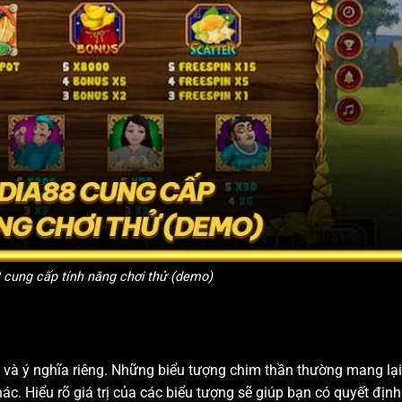
cung cấp tính năng chơi thử (demo)
rị và ý nghĩa riêng. Những biểu tượng chim thần thường mang lại
ác. Hiểu rõ giá trị của các biểu tượng sẽ giúp bạn có quyết định