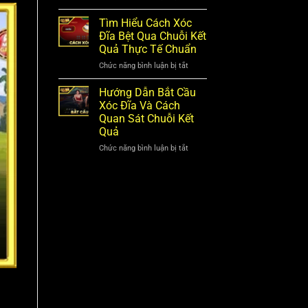
Xóc
Nghiệm
Đĩa
Nhanh
Tìm Hiểu Cách Xóc
Vương
Và
Đĩa Bệt Qua Chuỗi Kết
Giả
Theo
Quả Thực Tế Chuẩn
–
Dõi
Chức năng bình luận bị tắt
ở
Trải
Kết
Tìm
Nghiệm
Quả
Hiểu
Đặt
Hướng Dẫn Bắt Cầu
Cách
Cược
Xóc Đĩa Và Cách
Xóc
Nhanh
Quan Sát Chuỗi Kết
Đĩa
Và
Quả
Bệt
Dễ
Qua
Chức năng bình luận bị tắt
ở
Chuỗi
Hướng
Kết
Dẫn
Quả
Bắt
Thực
Cầu
Tế
Xóc
Chuẩn
Đĩa
Và
Cách
Quan
Sát
Chuỗi
Kết
Quả