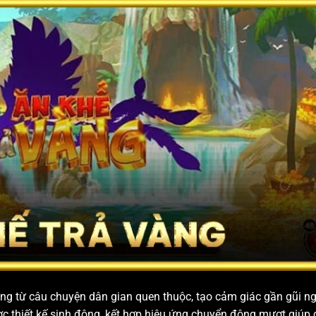
hứng từ câu chuyện dân gian quen thuộc, tạo cảm giác gần gũi n
ợc thiết kế sinh động, kết hợp hiệu ứng chuyển động mượt giúp