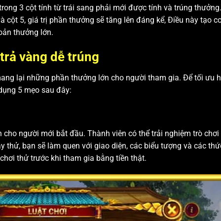
trong 3 cột tính từ trái sang phải mới được tính và trúng thưởng
à cột 5, giá trị phần thưởng sẽ tăng lên đáng kể, Điều này tạo c
oản thưởng lớn.
trả vàng dễ trúng
mang lại những phần thưởng lớn cho người tham gia. Để tối ưu 
 dụng 5 mẹo sau đây:
 cho người mới bắt đầu. Thành viên có thể trải nghiệm trò chơ
y thử, bạn sẽ làm quen với giao diện, các biểu tượng và các thứ
hơi thử trước khi tham gia bằng tiền thật.