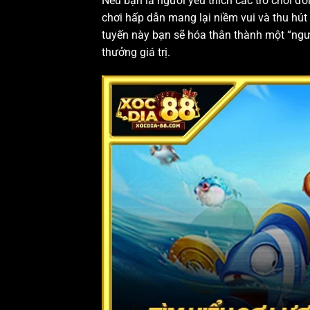
Nếu bạn là người yêu thích các trò chơi đ
Tham gia chơi vào gi
chơi hấp dẫn mang lại niềm vui và thu hút
Kết Luận
tuyến này bạn sẽ hóa thân thành một “ngư
thưởng giá trị.