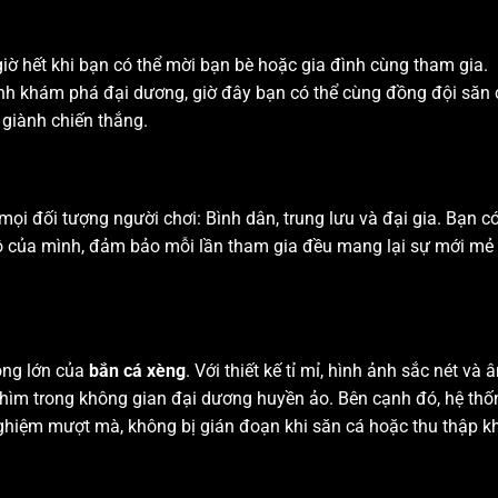
giờ hết khi bạn có thể mời bạn bè hoặc gia đình cùng tham gia.
nh khám phá đại dương, giờ đây bạn có thể cùng đồng đội săn 
 giành chiến thắng.
ọi đối tượng người chơi: Bình dân, trung lưu và đại gia. Bạn c
 độ của mình, đảm bảo mỗi lần tham gia đều mang lại sự mới mẻ
ộng lớn của
bắn cá xèng
. Với thiết kế tỉ mỉ, hình ảnh sắc nét và 
hìm trong không gian đại dương huyền ảo. Bên cạnh đó, hệ thố
ghiệm mượt mà, không bị gián đoạn khi săn cá hoặc thu thập k