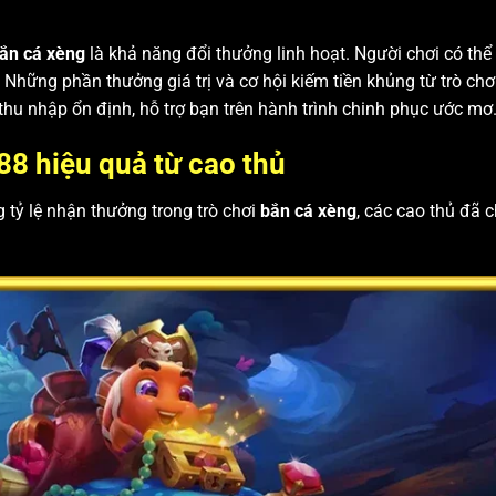
ắn cá xèng
là khả năng đổi thưởng linh hoạt. Người chơi có thể
. Những phần thưởng giá trị và cơ hội kiếm tiền khủng từ trò chơ
thu nhập ổn định, hỗ trợ bạn trên hành trình chinh phục ước mơ
8 hiệu quả từ cao thủ
 tỷ lệ nhận thưởng trong trò chơi
bắn cá xèng
, các cao thủ đã c