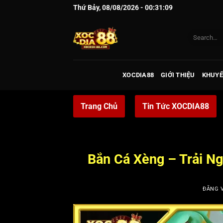
Bỏ
Thứ Bảy, 08/08/2026 - 00:31:10
qua
nội
dung
XOCDIA88
GIỚI THIỆU
KHUYẾ
Trang Chủ
Tin Tức XOCDIA88
Bắn Cá Xèng – Trải N
ĐĂNG 