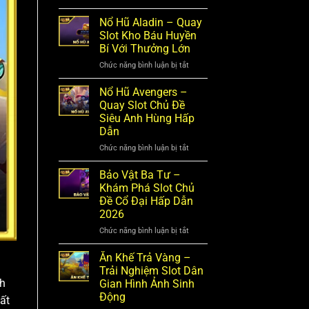
Nổ
Hũ
Nổ Hũ Aladin – Quay
Long
Slot Kho Báu Huyền
Châu
Bí Với Thưởng Lớn
–
Chức năng bình luận bị tắt
ở
Slot
Nổ
Chủ
Hũ
Đề
Nổ Hũ Avengers –
Aladin
Rồng
Quay Slot Chủ Đề
–
Với
Siêu Anh Hùng Hấp
Quay
Tính
Dẫn
Slot
Năng
Kho
Chức năng bình luận bị tắt
Quay
ở
Báu
Đặc
Nổ
Huyền
Biệt
Hũ
Bảo Vật Ba Tư –
Bí
Avengers
Khám Phá Slot Chủ
Với
–
Đề Cổ Đại Hấp Dẫn
Thưởng
Quay
2026
Lớn
Slot
Chủ
Chức năng bình luận bị tắt
ở
Đề
Bảo
Siêu
Vật
Ăn Khế Trả Vàng –
Anh
Ba
Trải Nghiệm Slot Dân
Hùng
Tư
nh
Gian Hình Ảnh Sinh
Hấp
–
Động
ất
Dẫn
Khám