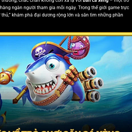
ổi thưởng, chắc chắn không còn xa lạ với
bắn cá xèng
– một trò
ờ vàng
 hàng ngàn người tham gia mỗi ngày. Trong thế giới game trực
 thủ,” khám phá đại dương rộng lớn và săn tìm những phần