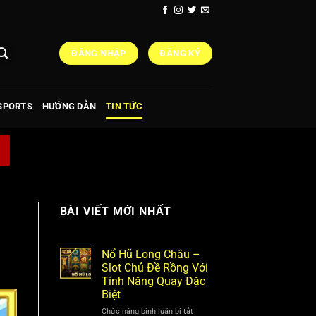
ĐĂNG NHẬP
ĐĂNG KÝ
SPORTS
HƯỚNG DẪN
TIN TỨC
BÀI VIẾT MỚI NHẤT
Nổ Hũ Long Châu –
Slot Chủ Đề Rồng Với
Tính Năng Quay Đặc
Biệt
Chức năng bình luận bị tắt
ở