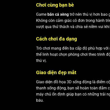
Chơi cùng bạn bè
Game
bắn cá xèng
trở nên thú vị hơn bao 
Không còn cảm giác cô đơn trong hành trì
vượt qua thử thách và chia sẻ niềm vui khi
Cách chơi đa dạng
Trò chơi mang đến ba cấp độ phù hợp với m
thể linh hoạt chọn phòng chơi theo trình
thú vị.
Giao diện đẹp mắt
Giao diện đồ họa 3D sống động là điểm c
thanh sống động, bạn sẽ hoàn toàn đắm c
máy chủ ổn định giúp bạn có những trải n
báu.